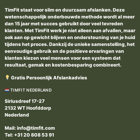
goed vol te houden Ik viel
TimFit staat voor slim en duurzaam afslanken. Deze
meestal 1 kilo per week af
wetenschappelijk onderbouwde methode wordt al meer
en eind juni zat ik op -17
dan 15 jaar met succes gebruikt door veel tevreden
Ben toen overgestapt naar
klanten. Met TimFit werk je niet alleen aan afvallen, maar
1 shake in de ochtend,
ook aan op gewicht blijven en ondersteuning van je huid
smiddags 2 boterhammen
tijdens het proces. Dankzij de unieke samenstelling, het
en savonds warm eten en
eenvoudige gebruik en de positieve ervaringen van
kan ook weer wat lekkers
klanten kiezen veel mensen voor een systeem dat
pakken als ik daat zin in heb
resultaat, gemak en kostenbesparing combineert.
Ik zit nu nog steeds op-17
en ben hier superblij mee
Gratis Persoonlijk Afslankadvies
en kan iedereen timfit
aanbevelen
TIMFIT NEDERLAND
Siriusdreef 17-27
2132 WT Hoofddorp
Nederland
Mail:
info@timfit.com
Tel: +31 20 808 53 91