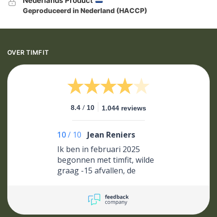
Nederlands Product
Geproduceerd in Nederland (HACCP)
OVER TIMFIT
/
8.4
10
1.044 reviews
10
/
10
Jean Reniers
Ik ben in februari 2025
begonnen met timfit, wilde
graag -15 afvallen, de
eerste weken vond ik het
moeilijk en had een
hongergevoel maar daarna
ging het beter en was het