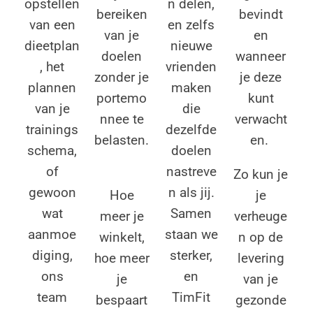
opstellen
n delen,
bevindt
bereiken
van een
en zelfs
en
van je
dieetplan
nieuwe
wanneer
doelen
, het
vrienden
je deze
zonder je
plannen
maken
kunt
portemo
van je
die
verwacht
nnee te
trainings
dezelfde
en.
belasten.
schema,
doelen
of
nastreve
Zo kun je
gewoon
n als jij.
je
Hoe
wat
Samen
verheuge
meer je
aanmoe
staan we
n op de
winkelt,
diging,
sterker,
levering
hoe meer
ons
en
van je
je
team
TimFit
gezonde
bespaart