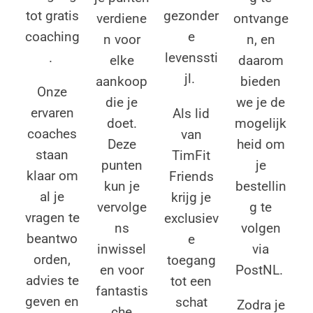
tot gratis
gezonder
ontvange
verdiene
coaching
e
n, en
n voor
.
levenssti
daarom
elke
jl.
bieden
aankoop
Onze
we je de
die je
ervaren
Als lid
mogelijk
doet.
coaches
van
heid om
Deze
staan
TimFit
je
punten
klaar om
Friends
bestellin
kun je
al je
krijg je
g te
vervolge
vragen te
exclusiev
volgen
ns
beantwo
e
via
inwissel
orden,
toegang
PostNL.
en voor
advies te
tot een
fantastis
geven en
schat
Zodra je
che