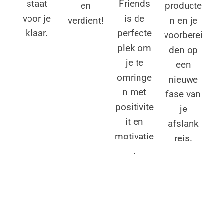
staat
Friends
producte
en
voor je
is de
n en je
verdient!
klaar.
perfecte
voorberei
plek om
den op
je te
een
omringe
nieuwe
n met
fase van
positivite
je
it en
afslank
motivatie
reis.
.