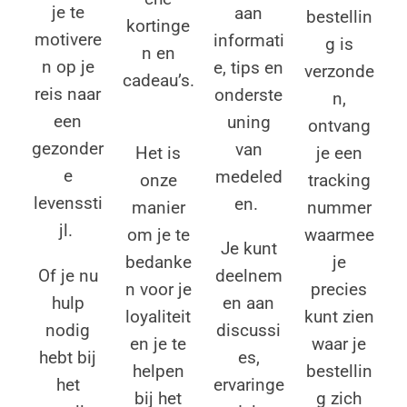
je te
aan
bestellin
kortinge
motivere
informati
g is
n en
n op je
e, tips en
verzonde
cadeau’s.
reis naar
onderste
n,
een
uning
ontvang
gezonder
van
je een
Het is
e
medeled
tracking
onze
levenssti
en.
nummer
manier
jl.
waarmee
om je te
Je kunt
je
bedanke
Of je nu
deelnem
precies
n voor je
hulp
en aan
kunt zien
loyaliteit
nodig
discussi
waar je
en je te
hebt bij
es,
bestellin
helpen
het
ervaringe
g zich
bij het