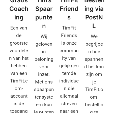
Gratis
Bestell
Tim’s
TimFit
Coach
ing via
Spaar
Friend
ing
PostN
punte
s
L
n
Een van
TimFit
de
Friends
We
Wij
grootste
is onze
begrijpe
geloven
voordele
commun
n hoe
in
n van het
ity van
spannen
beloning
hebben
gelijkges
d het kan
voor
van een
temde
zijn om
inzet.
TimFit.c
individue
je
Met ons
om-
n die
TimFit.c
spaarpun
account
allemaal
om-
tensyste
is de
streven
bestellin
em kun
toegang
naar een
g te
je punten