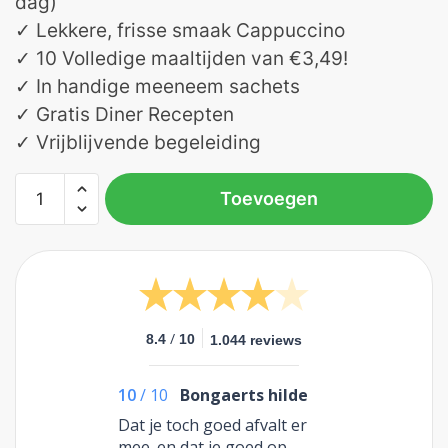
dag)
✓ Lekkere, frisse smaak Cappuccino
✓ 10 Volledige maaltijden van €3,49!
✓ In handige meeneem sachets
✓ Gratis Diner Recepten
✓ Vrijblijvende begeleiding
Toevoegen
/
8.4
10
1.044 reviews
10
/
10
Bongaerts hilde
Dat je toch goed afvalt er
mee .en dat je goed op