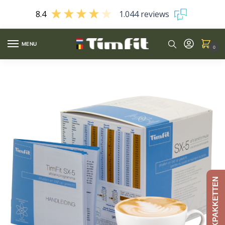
8.4
1.044 reviews
MENU
0
AFSLANKPAKKETTEN