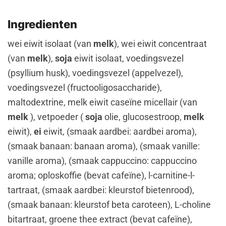
Ingredienten
wei eiwit isolaat (van
melk
), wei eiwit concentraat
(van
melk
),
soja
eiwit isolaat, voedingsvezel
(psyllium husk), voedingsvezel (appelvezel),
voedingsvezel (fructooligosaccharide),
maltodextrine, melk eiwit caseïne micellair (van
melk
), vetpoeder (
soja
olie, glucosestroop,
melk
eiwit),
ei
eiwit, (smaak aardbei: aardbei aroma),
(smaak banaan: banaan aroma), (smaak vanille:
vanille aroma), (smaak cappuccino: cappuccino
aroma; oploskoffie (bevat cafeïne), l-carnitine-l-
tartraat, (smaak aardbei: kleurstof bietenrood),
(smaak banaan: kleurstof beta caroteen), L-choline
bitartraat, groene thee extract (bevat cafeïne),