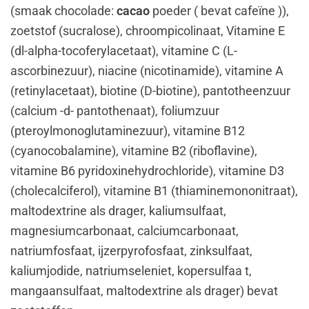
(smaak chocolade:
cacao
poeder ( bevat cafeïne )),
zoetstof (sucralose), chroompicolinaat, Vitamine E
(dl-alpha-tocoferylacetaat), vitamine C (L-
ascorbinezuur), niacine (nicotinamide), vitamine A
(retinylacetaat), biotine (D-biotine), pantotheenzuur
(calcium -d- pantothenaat), foliumzuur
(pteroylmonoglutaminezuur), vitamine B12
(cyanocobalamine), vitamine B2 (riboflavine),
vitamine B6 pyridoxinehydrochloride), vitamine D3
(cholecalciferol), vitamine B1 (thiaminemononitraat),
maltodextrine als drager, kaliumsulfaat,
magnesiumcarbonaat, calciumcarbonaat,
natriumfosfaat, ijzerpyrofosfaat, zinksulfaat,
kaliumjodide, natriumseleniet, kopersulfaa t,
mangaansulfaat, maltodextrine als drager) bevat