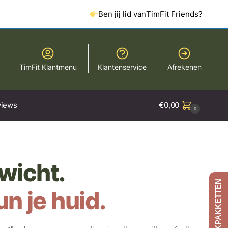
Ben jij lid van
TimFit Friends?
TimFit Klantmenu
Klantenservice
Afrekenen
iews
€
0,00
0
ewicht.
AFSLANKPAKKETTEN
n je huid.