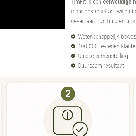
TimFit is een
eenvoudige 
maar ook resultaat willen 
geven aan hun huid en uitst
Wetenschappelijk bewe
100.000 tevreden klante
Unieke samenstelling
Duurzaam resultaat