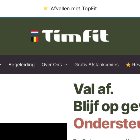
Afvallen met
TopFit
Begeleiding
Over Ons
Gratis Afslankadvies
Rev
Val af.
Blijf op g
Ondersteu