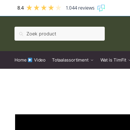
8.4
1.044 reviews
Zoeken
Home
Video
Totaalassortiment
Wat is TimFit