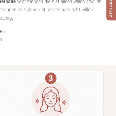
methode
voor mensen die niet alleen willen afvallen,
behouden en tijdens dat proces aandacht willen
raling.
zen
n