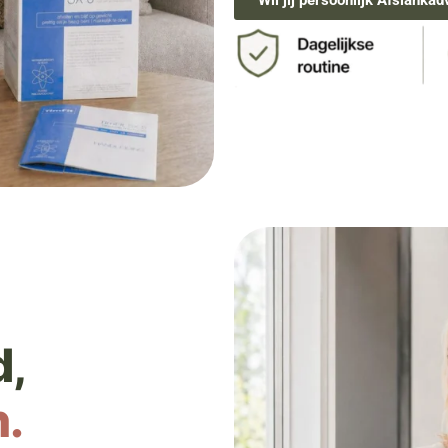
Wil jij persoonlijk Afslankad
d,
n.