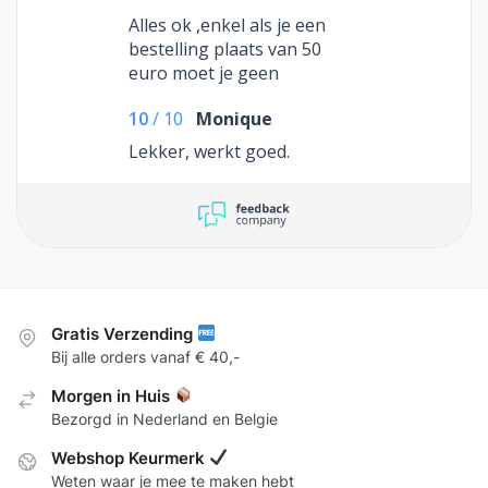
Alles ok ,enkel als je een
bestelling plaats van 50
euro moet je geen
vervoerskosten
10
/
10
Monique
betalen,maar als je korting
krijgt op dat produkt tellen
Lekker, werkt goed.
ze wel vervoerskosten bij
,omdat je niet aan 50 euro
komt ,wat nut heeft die
promo dan ?
Gratis Verzending
Bij alle orders vanaf € 40,-
Morgen in Huis
Bezorgd in Nederland en Belgie
Webshop Keurmerk
Weten waar je mee te maken hebt