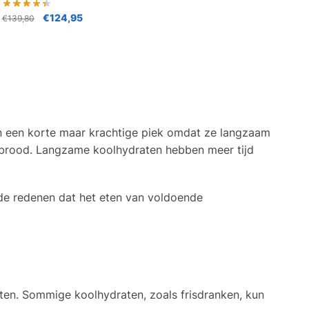
€
124,95
€
139,80
en een korte maar krachtige piek omdat ze langzaam
n brood. Langzame koolhydraten hebben meer tijd
n de redenen dat het eten van voldoende
 eten. Sommige koolhydraten, zoals frisdranken, kun