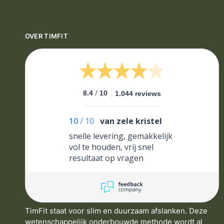
OVER TIMFIT
/
8.4
10
1.044 reviews
10
/
10
van zele kristel
snelle levering, gemakkelijk
vol te houden, vrij snel
resultaat op vragen
TimFit staat voor slim en duurzaam afslanken. Deze
wetenschappelijk onderbouwde methode wordt al