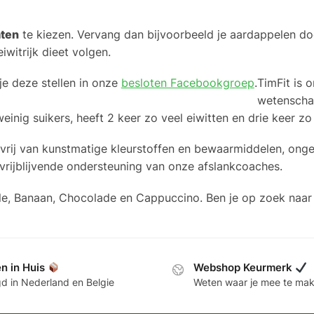
aten
te kiezen. Vervang dan bijvoorbeeld je aardappelen d
eiwitrijk dieet volgen.
je deze stellen in onze
besloten Facebookgroep
.
TimFit is 
wetenscha
weinig suikers, heeft 2 keer zo veel eiwitten en drie keer z
 vrij van kunstmatige kleurstoffen en bewaarmiddelen, ong
vrijblijvende ondersteuning van onze afslankcoaches.
nille, Banaan, Chocolade en Cappuccino. Ben je op zoek na
n in Huis
Webshop Keurmerk
d in Nederland en Belgie
Weten waar je mee te ma