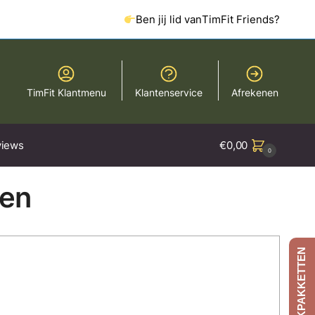
Ben jij lid van
TimFit Friends?
TimFit Klantmenu
Klantenservice
Afrekenen
iews
€
0,00
0
ten
AFSLANKPAKKETTEN