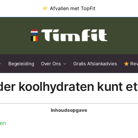
Afvallen met
TopFit
Begeleiding
Over Ons
Gratis Afslankadvies
Rev
er koolhydraten kunt e
Inhoudsopgave
ten