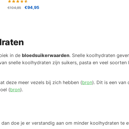
€
94,95
€
104,85
draten
piek in de
bloedsuikerwaarden
. Snelle koolhydraten gev
n snelle koolhydraten zijn suikers, pasta en veel soorte
dat deze meer vezels bij zich hebben (
bron
). Dit is een va
oel (
bron
).
en, dan doe je er verstandig aan om minder koolhydraten te