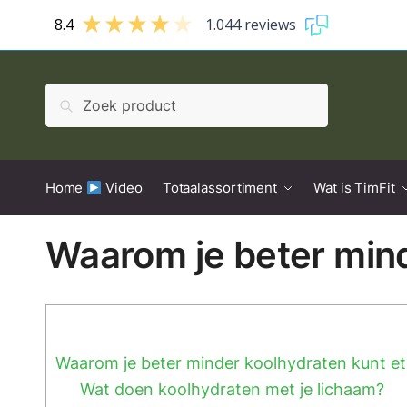
8.4
1.044 reviews
Zoeken
Home
Video
Totaalassortiment
Wat is TimFit
Waarom je beter mind
Waarom je beter minder koolhydraten kunt e
Wat doen koolhydraten met je lichaam?