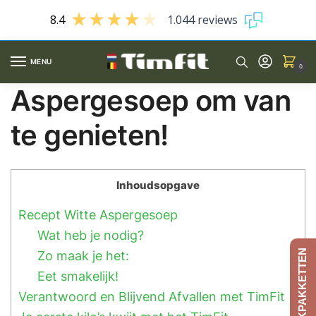
8.4
1.044 reviews
MENU
0
Aspergesoep om van
te genieten!
Inhoudsopgave
Recept Witte Aspergesoep
Wat heb je nodig?
AFSLANKPAKKETTEN
Zo maak je het:
Eet smakelijk!
Verantwoord en Blijvend Afvallen met TimFit