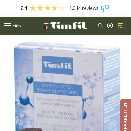
8.4
1.044 reviews
MENU
0
AFSLANKPAKKETTEN