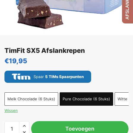
TimFit SX5 Afslankrepen
€
19,95
Spaar
5
TIMs Spaarpunten
Melk Chocolade (6 Stuks)
Pure Chocolade (6 Stuks)
Witte C
Wissen
Toevoegen