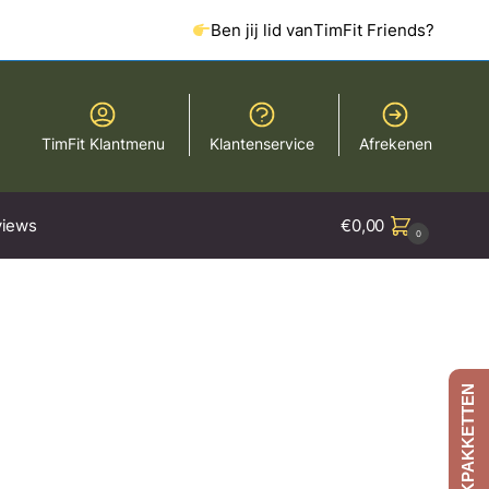
Ben jij lid van
TimFit Friends?
TimFit Klantmenu
Klantenservice
Afrekenen
iews
€
0,00
0
AFSLANKPAKKETTEN