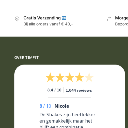
Gratis Verzending
Morge
Bij alle orders vanaf € 40,-
Bezorg
OVER TIMFIT
/
8.4
10
1.044 reviews
8
/
10
Nicole
De Shakes zijn heel lekker
en gemakkelijk maar het
blijft een combinatie.