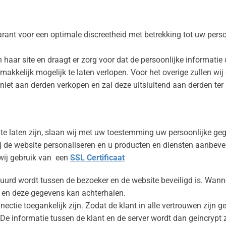
arant voor een optimale discreetheid met betrekking tot uw pers
n haar site en draagt er zorg voor dat de persoonlijke informatie
akkelijk mogelijk te laten verlopen. Voor het overige zullen wi
et aan derden verkopen en zal deze uitsluitend aan derden ter be
e laten zijn, slaan wij met uw toestemming uw persoonlijke geg
j de website personaliseren en u producten en diensten aanbevel
wij gebruik van een
SSL Certificaat
stuurd wordt tussen de bezoeker en de website beveiligd is. Wann
kt en deze gegevens kan achterhalen.
nnectie toegankelijk zijn. Zodat de klant in alle vertrouwen zijn 
De informatie tussen de klant en de server wordt dan geincrypt 