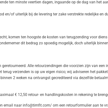
urende ten minste veertien dagen, ingaande op de dag van het a
n/of uiterlijk bij de levering ter zake verstrekte redelijke en d
echt, komen ten hoogste de kosten van terugzending voor diens 
ondernemer dit bedrag zo spoedig mogelijk, doch uiterlijk binne
eretourneerd. Alle retourzendingen die voorzien zijn van een in
terug verzenden is op uw eigen risico; wij adviseren het pakket
nnen 2 weken na ontvangst gecrediteerd via dezelfde betaalmeth
ximaal € 12,50 retour- en handlingskosten in rekening te breng
n email naar info@timfit.com/ om een retourformulier aan te vr