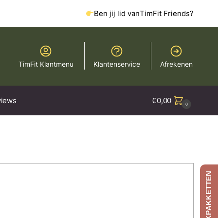
Ben jij lid van
TimFit Friends?
TimFit Klantmenu
Klantenservice
Afrekenen
iews
€
0,00
0
AFSLANKPAKKETTEN