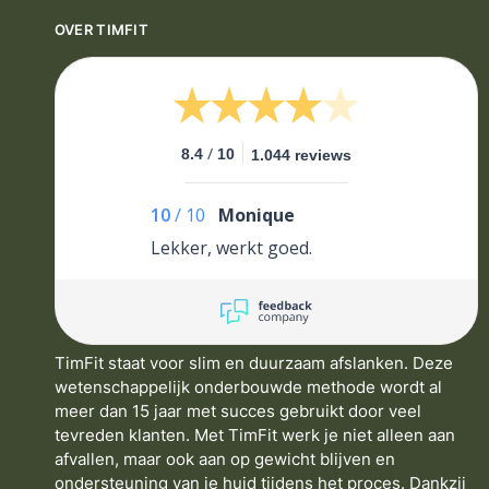
OVER TIMFIT
/
8.4
10
1.044 reviews
10
/
10
Monique
Lekker, werkt goed.
TimFit staat voor slim en duurzaam afslanken. Deze
wetenschappelijk onderbouwde methode wordt al
meer dan 15 jaar met succes gebruikt door veel
tevreden klanten. Met TimFit werk je niet alleen aan
afvallen, maar ook aan op gewicht blijven en
ondersteuning van je huid tijdens het proces. Dankzij