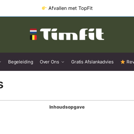
Afvallen met
TopFit
Begeleiding
Over Ons
Gratis Afslankadvies
Rev
s
Inhoudsopgave