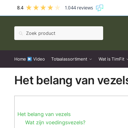
8.4
1.044 reviews
Zoeken
Home
Video
Totaalassortiment
Wat is TimFit
Het belang van vezel
Het belang van vezels
Wat zijn voedingsvezels?