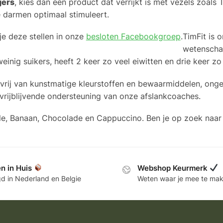
gers
, kies dan een product dat verrijkt is met vezels zoals 
e darmen optimaal stimuleert.
je deze stellen in onze
besloten Facebookgroep
.
TimFit is 
wetenscha
weinig suikers, heeft 2 keer zo veel eiwitten en drie keer z
 vrij van kunstmatige kleurstoffen en bewaarmiddelen, ong
vrijblijvende ondersteuning van onze afslankcoaches.
nille, Banaan, Chocolade en Cappuccino. Ben je op zoek na
n in Huis
Webshop Keurmerk
d in Nederland en Belgie
Weten waar je mee te ma